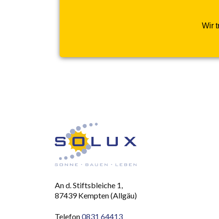
Wir 
An d. Stiftsbleiche 1,
87439 Kempten (Allgäu)
Telefon
0831 64413