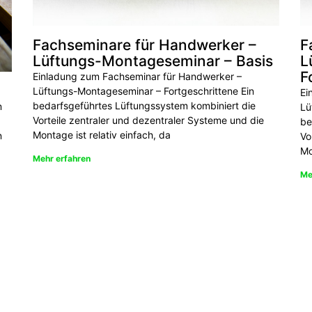
Fachseminare für Handwerker –
F
Lüftungs-Montageseminar – Basis
L
F
Einladung zum Fachseminar für Handwerker –
Lüftungs-Montageseminar – Fortgeschrittene Ein
Ei
bedarfsgeführtes Lüftungssystem kombiniert die
m
Lü
Vorteile zentraler und dezentraler Systeme und die
be
Montage ist relativ einfach, da
n
Vo
Mo
Mehr erfahren
Me